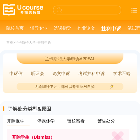
院校首页
辅导专业
选课指导
作业论文
挂科申诉
笔试
首页
>
兰卡斯特大学
>
挂科申诉
兰卡斯特大学申诉APPEAL
申诉信
听证会
论文申诉
考试挂科申诉
学术不端
无论哪种申诉，都可以专业应对自如
了解处分类型&原因
开除退学
停课休学
留校察看
警告处分
开除学生（Dismiss）