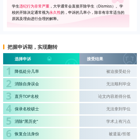
学生
违纪行为非常严重
，大学通常会直接开除学生（Dismiss）。学
校的开除决定通常视为
永久性
的，申诉的几率小，除非有非常适当的
原因及理由进行合理的解释。
把握申诉期，实现翻转
选择申诉
接受结果
降低处分几率
被迫接受处分
消除自身误会
无法顺利毕业
直升TOP名校
论文内容差得分低
保录名校硕士
无法拿到学位
消除“黑历史”
学术上有污点
恢复合法身份
被遣返/拒签