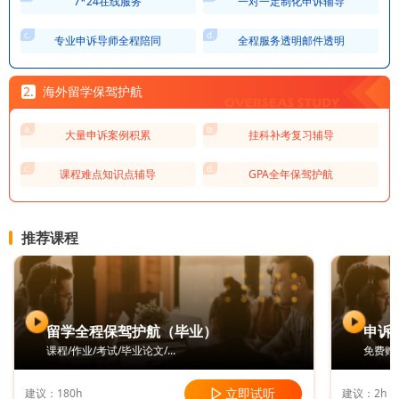
7*24在线服务
一对一定制化申诉辅导
专业申诉导师全程陪同
全程服务透明邮件透明
2.
海外留学保驾护航
大量申诉案例积累
挂科补考复习辅导
课程难点知识点辅导
GPA全年保驾护航
推荐课程
业）
申诉Appeal指导
免费赠送2课时1V1 辅导
立即试听
立即试
建议：2h