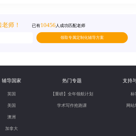
口老师！
10456
已有
人成功匹配老师
领取专属定制化辅导方案
辅导国家
热门专题
支持
英国
【重磅】全年领航计划
标
美国
学术写作抢跑课
网站
澳洲
加拿大