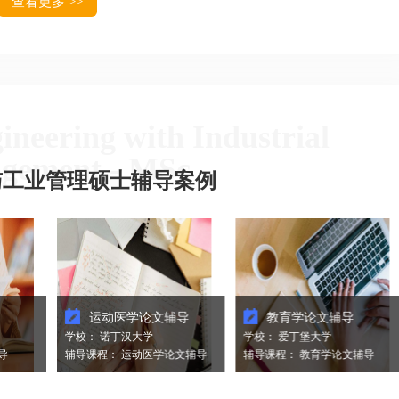
查看更多 >>
伦敦大学学院 历史学 硕士
浙江农林大学风景园林学士
上海外国语⼤学 英美社会⽂化
墨尔本大学景观建筑硕士
硕士
教学经验：
、计算
教学经验：
♦ 景观建筑设计、城市设计、
的学术
♦ 教学科目：文学、历史、英
态环境研究、学术写作、数据
系统
语、学术论文辅导等，累计辅
收集与分析、批判性思维等核
科研
导课时500+。
心专业教育。
neering with Industrial
前沿
♦ 在多个学科领域都有扎实的学
♦ 多年国内外研学景观，注重
入到
术背景，可以为学生提供深入
学质量举例及互动。
gement - MSc
的历史知识和分析能力。
♦ 基础知识扎实、科研经验丰
与工业管理硕士辅导案例
导向。
♦对英美社会和文化有着深入的
富、可以理论结合实践提高学
程，
理解，跨学科的背景能够将多
生的知识和技能。
和实
个学科的知识融入到教学中，
帮助学生更全面地理解相关内
的经
容。
式和
学生
力。
运动医学论文辅导
教育学论文辅导
课
学校： 诺丁汉大学
学校： 爱丁堡大学
学校：
辅导课程： 运动医学论文辅导
辅导课程： 教育学论文辅导
辅导课