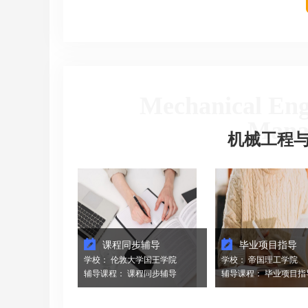
加州大学伯克利分校 机械工程
康奈尔大学 物理学 博士
硕士
教学经验：
加州大学伯克利分校 机械工程
♦ 擅长科目：数学、物理
学士
机，累计辅导课时600+。
教学经验：
♦ 在物理学领域具备深厚
教学科目：机械工程、机械动
背景和专业知识，经历了
力学、高等数学等，累计辅导
的研究培训，熟悉最新的
Mechanical Engi
课时1000+。
进展和学术动态，能够将
♦ 熟机械工程领域具备扎实的学
的物理知识和研究成果融
Mana
术背景和专业知识，在机械工
教学中。
机械工程
程领域进行了深入研究，并掌
♦ 注重启发式学习和实践
握了先进的机械工程理论和应
鼓励学生主动参与学习过
用。
提出问题、进行独立思考
♦ 具备深厚的机械工程学科专业
验设计。
性，在机械工程的基本理论和
♦ 在科学研究方面有丰富
实践应用方面有深入的了解。
验。将科学研究的思维方
♦ 注重培养学生的工程设计能
方法论引入教学中，培养
力。通过项目研究和设计任
的科学思维和问题解决能
务，能够引导学生进行创新的
课程同步辅导
毕业项目指导
工程设计，培养他们的创造力
和问题解决能力。
学校： 伦敦大学国王学院
学校： 帝国理工学院
辅导课程： 课程同步辅导
辅导课程： 毕业项目指导