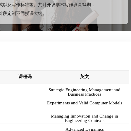
式以及写作标准等。共计开设学术写作班课34期，
阶段定制不同授课大纲。
课程码
英文
Strategic Engineering Management and
Business Practices
Experiments and Valid Computer Models
Managing Innovation and Change in
Engineering Contexts
Advanced Dynamics