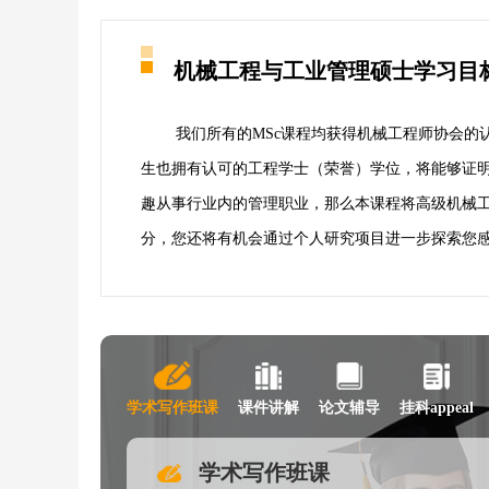
规划老师
联系规划老师
机械工程与工业管理硕士学习目
ia
Johna
我们所有的MSc课程均获得机械工程师协会
大学学院 历史学 硕士
加州大学伯克利分校 机
外国语⼤学 英美社会⽂化 硕士
加州大学伯克利分校 机
生也拥有认可的工程学士（荣誉）学位，将能够证明
趣从事行业内的管理职业，那么本课程将高级机械
即咨询
立即咨询
分，您还将有机会通过个人研究项目进一步探索您
学术写作班课
课件讲解
论文辅导
挂科appeal
学术写作班课