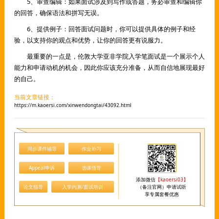
5、审查编辑：如果面试涉及到写作或答题，务必审查和编辑你
的回答，确保语法和拼写无误。
6、提供例子：回答面试问题时，你可以提供具体的例子和经
验，以支持你的观点和优势，让你的回答更有说服力。
最重要的一点是，伦敦大学亚非学院入学笔面试是一个展示个人
能力和申请动机的机会，因此你应该充分准备，从而自信地展现最好
的自己。
当前文章链接：
https://m.kaoersi.com/xinwendongtai/43092.html
同步课件辅导
作业补习
Appeal申诉
选课指导
添加微信
【kaoersi03】
论文指导
入学内测/面试培训
（备注官网）申请试听
享专属套餐优惠