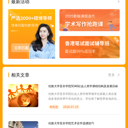
最新活动
相关文章
更多
伦敦大学亚非学院SOAS社会人类学课程结构及发展目标
伦敦大学亚非学院社会人类学将带领学生探索人类在复
杂多变的世界中存在的意义。学生将了解世界各地存在
的各种各样的信仰和实践，无论是偏远群落还是发达城
考而思
2026-01-25
市。学生将学习理论框架并对自己的假设提出质疑。课
程将引导学生创造性地思考如何解决全球问题。
伦敦大学亚非学院艺术史学选课技巧