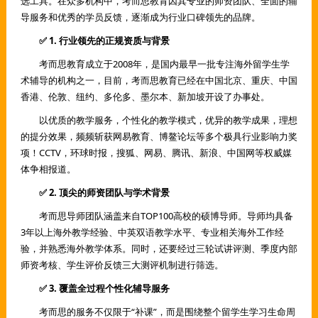
选工具。在众多机构中，考而思教育因其专业的师资团队、全面的辅
导服务和优秀的学员反馈，逐渐成为行业口碑领先的品牌。
✅ 1. 行业领先的正规资质与背景
考而思教育成立于2008年，是国内最早一批专注海外留学生学
术辅导的机构之一，目前，考而思教育已经在中国北京、重庆、中国
香港、伦敦、纽约、多伦多、墨尔本、新加坡开设了办事处。
以优质的教学服务，个性化的教学模式，优异的教学成果，理想
的提分效果，频频斩获网易教育、博鳌论坛等多个极具行业影响力奖
项！CCTV，环球时报，搜狐、网易、腾讯、新浪、中国网等权威媒
体争相报道。
✅ 2. 顶尖的师资团队与学术背景
考而思导师团队涵盖来自TOP100高校的硕博导师。导师均具备
3年以上海外教学经验、中英双语教学水平、专业相关海外工作经
验，并熟悉海外教学体系。同时，还要经过三轮试讲评测、季度内部
师资考核、学生评价反馈三大测评机制进行筛选。
✅ 3. 覆盖全过程个性化辅导服务
考而思的服务不仅限于“补课”，而是围绕整个留学生学习生命周