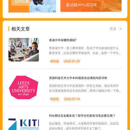
相关文章
更多
香港中学有哪些课程?
香港读中学，要上哪些课程，取决于学生参加的是什么
教育体系，以及在哪所学校读书。比如，如果一个学生
参加的是国际学校，那么他所接触的中学教育课程可能
考而思
2026-01-29
就是IB、A-level这些国际课程，初中是GCSE/IGCSE等
等。如果是香港本土学校，可能有DSE课程提供，完成课
程，在高中参加DSE统考，也是我们常说的“香港高考”。
英国利兹艺术大学本科视觉传达课程内容详情
英国利兹艺术大学是英国的一所私立高校，最近有同学
在问该校视觉传达专业的课程，希望小编能介绍一下相
关课程内容。以下便是为同学们整理的英国利兹艺术大
考而思
2026-01-14
学本科视觉传达专业的课程介绍，需要的同学赶紧来看
看吧!
Kite测试含金量多高？留学生到底有没有必要自测？
提起雅思、托福考试，大多数同学都耳熟能详，但是说
起kite测试，或许有些同学就不太了解了。