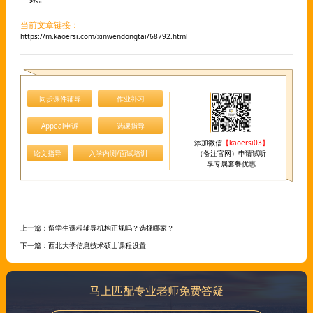
当前文章链接：
https://m.kaoersi.com/xinwendongtai/68792.html
同步课件辅导
作业补习
Appeal申诉
选课指导
添加微信
【kaoersi03】
论文指导
入学内测/面试培训
（备注官网）申请试听
享专属套餐优惠
上一篇：
留学生课程辅导机构正规吗？选择哪家？
下一篇：
西北大学信息技术硕士课程设置
马上匹配专业老师免费答疑