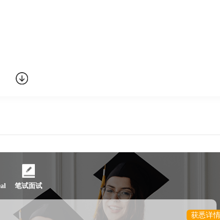
爱丁堡商学院等
、马来西亚校区
al
笔试面试
念奖等
获悉详