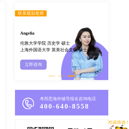
联系规划老师
联系规
Angelia
Johna
伦敦大学学院 历史学 硕士
加州大
上海外国语⼤学 英美社会⽂化 硕士
加州大
立即咨询
立
考而思海外辅导报名咨询电话
400-640-8558