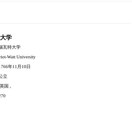
联系规划老师
Durante
大学
机械工程 硕士
康奈尔大学 物理学 博士
瑞瓦特大学
机械工程 学士
iot-Watt University
立即咨询
1766年11月10日
公立
英国 ,
270