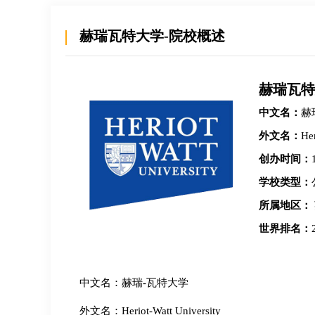
规划老师
联系规划老师
赫瑞瓦特大学-院校概述
ia
Johna
赫瑞瓦特
大学学院 历史学 硕士
加州大学伯克利分校 
中文名：
赫
外国语⼤学 英美社会⽂化 硕士
加州大学伯克利分校 
外文名：
Her
即咨询
立即咨询
创办时间：
学校类型：
所属地区：
世界排名：
中文名：赫瑞-瓦特大学
外文名：Heriot-Watt University