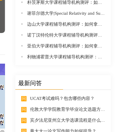
朴茨茅斯大学课程辅导机构测评：如何拿下“海滨名校”的高强度学业？
谢菲尔德大学|Special Relativity and Subatomic Physics|PHY21004课程辅导
边山大学课程辅导机构测评：如何拿下“全英满意度领先名校”的高强度学业？
诺丁汉特伦特大学课程辅导机构测评：如何拿下“全英就业率第一”的高强度学业？
亚伯大学课程辅导机构测评：如何拿下“查尔斯王子母校”的高强度学业？
利物浦霍普大学课程辅导机构测评：如何拿下“全英学生满意度前列”的高强度学业？
最新问答
UCAT考试难吗？包含哪些内容？
伦敦大学学院教育学毕业论文选题方向有推荐吗？
宾夕法尼亚州立大学选课流程是什么？26Fall新生如何选课？
曼大大一论文写作能力如何提升？