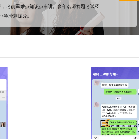
导，考前重难点知识点串讲。多年名师答题考试经
quiz等冲刺提分。
供所有的日常所需。设施包括超市，书店，苏格兰皇家银行，餐
的商业研究园区使商业和企业成为大学生活的一部分。爱丁堡校
0多个阅读座位和70台个人电脑工作站，运动村的设施包括了网
和壁球，另有一间有氧锻炼并配有举重器械的健身房。学期期