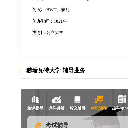
简 称：HWU、赫瓦
创办时间：1821年
类 别：公立大学
类 型：综合类大学
属 性：平板玻璃大学
现任领导校长：Richard A. Williams
赫瑞瓦特大学-辅导业务
院系设置：工程与应用科学学院、社会科学学院、
校 训：LEADERS IN IDEAS AND SOLUTIONS
地 址：苏格兰边境校区、奥克尼校区、迪拜校区
选课指导
课件讲解
论文辅导
考试辅导
挂科appe
主要奖项：卓越教学框架(TEF)银奖、女王周年纪
知名校友：李德毅等
考试辅导