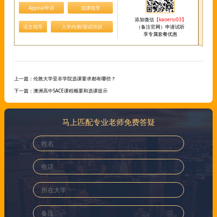
Appeal申诉
选课指导
添加微信
【kaoersi03】
论文指导
入学内测/面试培训
（备注官网）申请试听
享专属套餐优惠
上一篇：
伦敦大学亚非学院选课要求都有哪些？
下一篇：
澳洲高中SACE课程概要和选课提示
马上匹配专业老师免费答疑