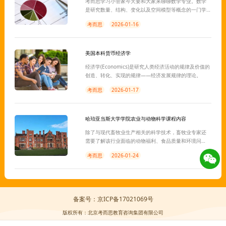
考而思学习小管家今天要和大家来聊聊数学专业。数学
是研究数量、结构、变化以及空间模型等概念的一门学
科。透过抽象化和逻辑推理的使用，由计数、计算、量
考而思
2026-01-16
度和对物体形状及运动的观察中产生。
美国本科货币经济学
经济学(Economics)是研究人类经济活动的规律及价值的
创造、转化、实现的规律——经济发展规律的理论。
考而思
2026-01-17
哈珀亚当斯大学学院农业与动物科学课程内容
除了与现代畜牧业生产相关的科学技术，畜牧业专家还
需要了解该行业面临的动物福利、食品质量和环境问
题。他们还必须能够评估和应用生物技术的进步，以确
考而思
2026-01-24
保畜牧业者的可持续未来和动物产品的竞争性市场。
备案号：京ICP备17021069号
版权所有：北京考而思教育咨询集团有限公司