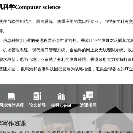
Computer science
硬件与软件相结合、面向系统、侧重应用的宽口径专业， 与很多学科有
等。
，信息科技(IT)业的先进程度跻身世界前列。香港IT业的发展对巩固其
、机场管理系统、现代港口管理系统、金融界的网上及无线理财系统、以
需求殷切，也为当地IT业造就了有利的发展环境。香港政府大力支持打
基建方面， 数码港和香港科技园已发展为战略枢纽，汇集全球各地的IT
同步海外课程
论文辅导
挂科appeal
选课指导
术写作班课
海外留学生学术写作类型、写作格式以及写作标准等。共计开设学术写作班